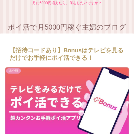
月に5000円増えたら、何をしたいですか？
ポイ活で月5000円稼ぐ主婦のブログ
【招待コードあり】Bonusはテレビを見る
だけでお手軽にポイ活できる！
未分類