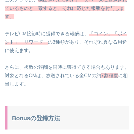
ているものと一致すると、それに応じた報酬を付与しま
す。
テレビCM接触時に獲得できる報酬は、
「コイン」「ポイ
ント」「リワード」
の3種類があり、それぞれ異なる用途
に使えます。
さらに、複数の報酬を同時に獲得できる場合もあります。
対象となるCMは、放送されている全CMの約
7割程度
に相
当します。
Bonusの登録方法