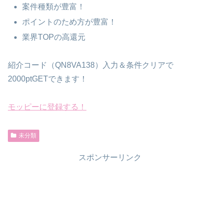
案件種類が豊富！
ポイントのため方が豊富！
業界TOPの高還元
紹介コード（QN8VA138）入力＆条件クリアで
2000ptGETできます！
モッピーに登録する！
未分類
スポンサーリンク