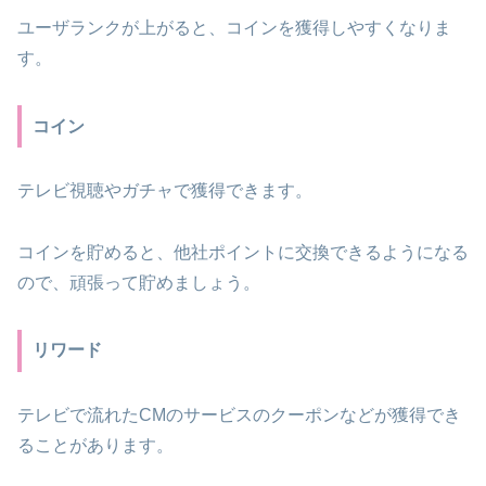
ユーザランクが上がると、コインを獲得しやすくなりま
す。
コイン
テレビ視聴やガチャで獲得できます。
コインを貯めると、他社ポイントに交換できるようになる
ので、頑張って貯めましょう。
リワード
テレビで流れたCMのサービスのクーポンなどが獲得でき
ることがあります。