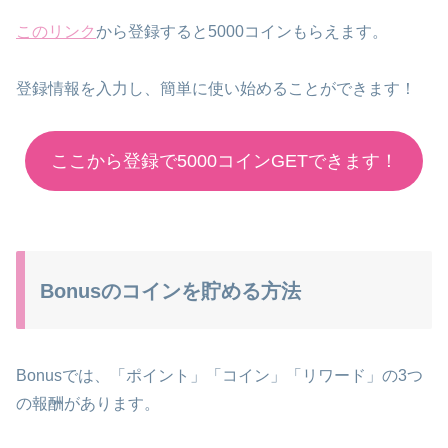
このリンク
から登録すると5000コインもらえます。
登録情報を入力し、簡単に使い始めることができます！
ここから登録で5000コインGETできます！
Bonusのコインを貯める方法
Bonusでは、「ポイント」「コイン」「リワード」の3つ
の報酬があります。