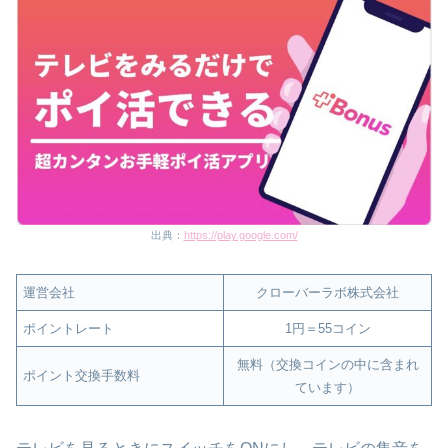
出典：
https://play.google.com/
運営会社
クローバーラボ株式会社
ポイントレート
1円＝55コイン
無料（交換コインの中に含まれ
ポイント交換手数料
ています）