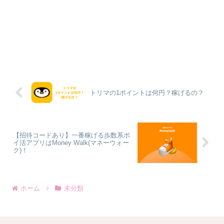
トリマの1ポイントは何円？稼げるの？
【招待コードあり】一番稼げる歩数系ポ
イ活アプリはMoney Walk(マネーウォー
ク)！
ホーム
未分類