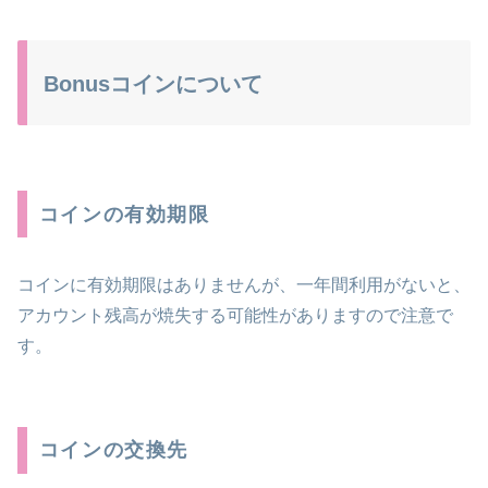
Bonusコインについて
コインの有効期限
コインに有効期限はありませんが、一年間利用がないと、
アカウント残高が焼失する可能性がありますので注意で
す。
コインの交換先