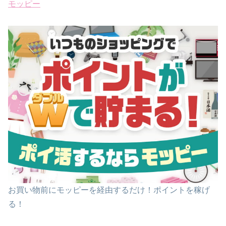
モッピー
お買い物前にモッピーを経由するだけ！ポイントを稼げ
る！