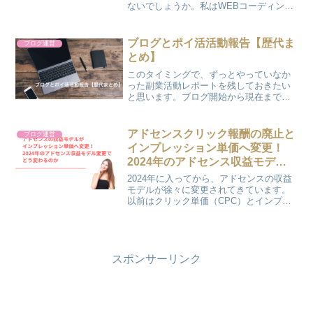
ないでしょうか。私はWEBコーディング
や、ブログ運営、WEB集客など仕事で使
ったり、どうやって検索したらいいのか
わからないものを聞いたり、今日の献立
ブログとポイ活活動報告【歴代ま
ブログ運営
を冷蔵庫の中身を...
とめ】
このタイミングで、ずっとやっていなか
った副業活動レポートを残しておきたい
と思います。ブログ開始から現在までの
PVと収益まずは、ブログ開始から現在ま
でのレポートです。ブログ開始は2022年5
月。出産を控えて、切迫早産になって自
アドセンスクリック報酬の廃止と
ブログ運営
宅安静になったの...
インプレッション単価へ変更！
2024年のアドセンス収益モデル
変更でどう変わるのか
2024年に入ってから、アドセンスの収益
モデルが徐々に変更されてきています。
以前はクリック単価（CPC）とインプレ
ッション単価（CPM）の両方が収益に貢
献していましたが、現在はCPMのみとな
ります。つまり、これからは広告がクリ
ックされた報酬...
スポンサーリンク