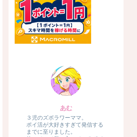
あむ
３児のズボラワーママ。
ポイ活が大好きすぎて発信する
までに至りました。