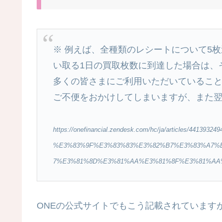
※ 例えば、全種類のレシートについて5
い取る1日の買取枚数に到達した場合は、
多くの皆さまにご利用いただいているこ
ご不便をおかけしてしまいますが、また翌
https://onefinancial.zendesk.com/hc/ja/articles/441393249
%E3%83%9F%E3%83%83%E3%82%B7%E3%83%A7%
7%E3%81%8D%E3%81%AA%E3%81%8F%E3%81%AA
ONEの公式サイトでもこう記載されています