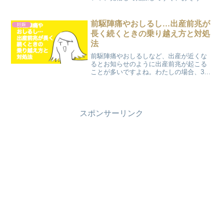
わりという恐怖。私も3度経験しました。
人によって症状は様々である一方で、本
当に辛い方は嘔吐恐怖症でなくても心を
前駆陣痛やおしるし…出産前兆が
妊娠
病んでしまう人もいるく...
長く続くときの乗り越え方と対処
法
前駆陣痛やおしるしなど、出産が近くな
るとお知らせのように出産前兆が起こる
ことが多いですよね。わたしの場合、36
週にはいったときに「陣痛！？」と思い
病院に行き、入院しそうなところまで行
って遠退く、ということから始まり、そ
こから出産日までの5週...
スポンサーリンク