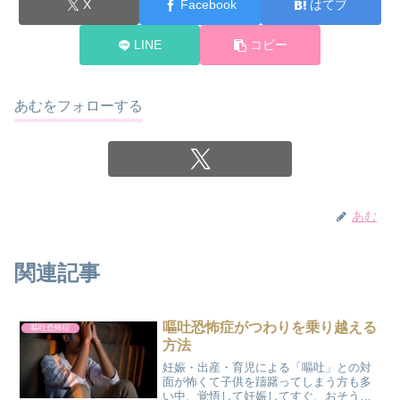
X
Facebook
はてブ
LINE
コピー
あむをフォローする
あむ
関連記事
嘔吐恐怖症がつわりを乗り越える
嘔吐恐怖症
方法
妊娠・出産・育児による「嘔吐」との対
面が怖くて子供を躊躇ってしまう方も多
い中、覚悟して妊娠してすぐ、おそうつ