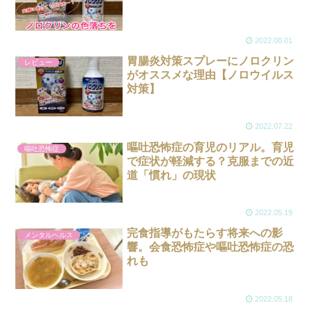
2022.08.01
胃腸炎対策スプレーにノロクリン
レビュー
がオススメな理由【ノロウイルス
対策】
2022.07.22
嘔吐恐怖症の育児のリアル。育児
嘔吐恐怖症
で症状が軽減する？克服までの近
道「慣れ」の現状
2022.05.19
完食指導がもたらす将来への影
メンタルヘルス
響。会食恐怖症や嘔吐恐怖症の恐
れも
2022.05.18